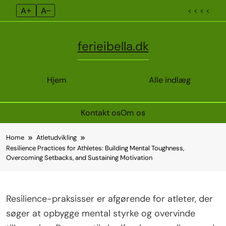
A+
A–
< < < <
ferieibella.dk
Hjem
Alle indlæg
Kontakt os
Om os
Skip
Home
Atletudvikling
to
Resilience Practices for Athletes: Building Mental Toughness,
content
Overcoming Setbacks, and Sustaining Motivation
Resilience-praksisser er afgørende for atleter, der
søger at opbygge mental styrke og overvinde