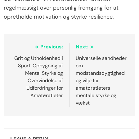
regelmæssigt over personlig fremgang for at
opretholde motivation og styrke resilience.
Post
Previous:
Next:
navigation
Grit og Utholdenhed i
Universelle sandheder
Sport: Opbygning af
om
Mental Styrke og
modstandsdygtighed
Overvindelse af
og vilje for
Udfordringer for
amatøratleters
Amatøratleter
mentale styrke og
vækst
LEAVE A REPLY