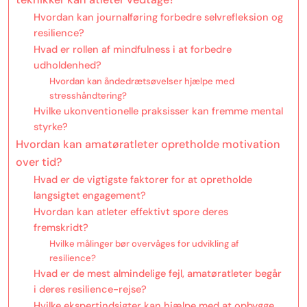
Hvordan kan journalføring forbedre selvrefleksion og
resilience?
Hvad er rollen af mindfulness i at forbedre
udholdenhed?
Hvordan kan åndedrætsøvelser hjælpe med
stresshåndtering?
Hvilke ukonventionelle praksisser kan fremme mental
styrke?
Hvordan kan amatøratleter opretholde motivation
over tid?
Hvad er de vigtigste faktorer for at opretholde
langsigtet engagement?
Hvordan kan atleter effektivt spore deres
fremskridt?
Hvilke målinger bør overvåges for udvikling af
resilience?
Hvad er de mest almindelige fejl, amatøratleter begår
i deres resilience-rejse?
Hvilke ekspertindsigter kan hjælpe med at opbygge