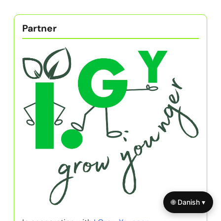
Partner
🌐 Danish ▾