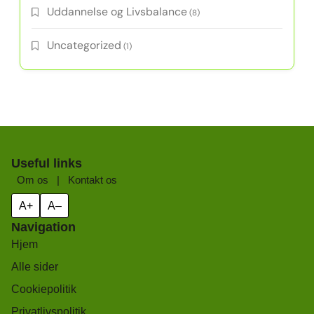
Uddannelse og Livsbalance
(8)
Uncategorized
(1)
Useful links
Om os
|
Kontakt os
A+
A–
Navigation
Hjem
Alle sider
Cookiepolitik
Privatlivspolitik