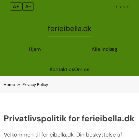
A+
A–
< < < <
ferieibella.dk
Hjem
Alle indlæg
Kontakt os
Om os
Skip
Home
Privacy Policy
to
content
Privatlivspolitik for ferieibella.dk
Velkommen til ferieibella.dk. Din beskyttelse af