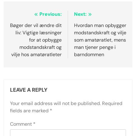
Post
Previous:
Next:
navigation
Bøger der vil ændre dit
Hvordan man opbygger
liv: Vigtige læsninger
modstandskraft og vilje
for at opbygge
som amatøratlet, mens
modstandskraft og
man tjener penge i
vilje hos amatøratleter
barndommen
LEAVE A REPLY
Your email address will not be published.
Required
fields are marked
*
Comment
*