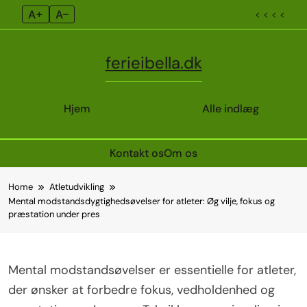
A+
A–
< < < <
ferieibella.dk
Hjem
Alle indlæg
Kontakt os
Om os
Skip
Home
Atletudvikling
to
Mental modstandsdygtighedsøvelser for atleter: Øg vilje, fokus og
content
præstation under pres
Mental modstandsøvelser er essentielle for atleter,
der ønsker at forbedre fokus, vedholdenhed og