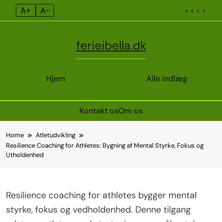
A+
A–
< < < <
ferieibella.dk
Hjem
Alle indlæg
Kontakt os
Om os
Skip
Home
Atletudvikling
to
Resilience Coaching for Athletes: Bygning af Mental Styrke, Fokus og
content
Utholdenhed
Resilience coaching for athletes bygger mental
styrke, fokus og vedholdenhed. Denne tilgang