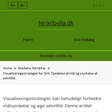
A+
A–
< < < <
ferieibella.dk
Hjem
Alle indlæg
Kontakt os
Om os
Skip
Home
Resiliens Teknikker
to
Visualiseringsstrategier for Grit: Opnåelse af mål og styrkelse af
content
selvtillid
Visualiseringsstrategier kan betydeligt forbedre
målopnåelse og øge selvtillid. Denne artikel