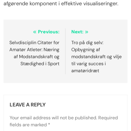
afgørende komponent i effektive visualiseringer.
Post
Previous:
Next:
navigation
Selvdisciplin Citater for
Tro på dig selv:
Amatør Atleter: Næring
Opbygning af
af Modstandskraft og
modstandskraft og vilje
Stædighed i Sport
til varig succes i
amatøridræt
LEAVE A REPLY
Your email address will not be published.
Required
fields are marked
*