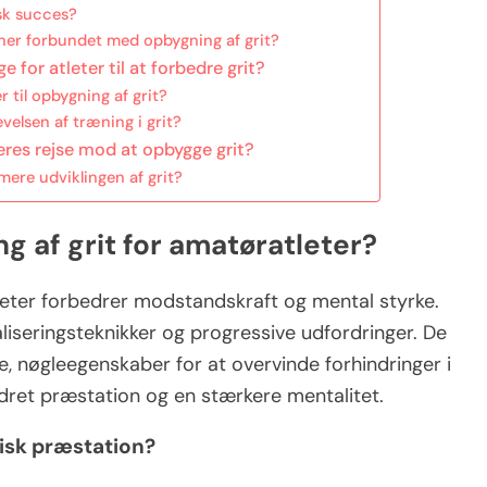
isk succes?
ner forbundet med opbygning af grit?
 for atleter til at forbedre grit?
 til opbygning af grit?
elsen af træning i grit?
deres rejse mod at opbygge grit?
ere udviklingen af grit?
ng af grit for amatøratleter?
tleter forbedrer modstandskraft og mental styrke.
aliseringsteknikker og progressive udfordringer. De
 nøgleegenskaber for at overvinde forhindringer i
edret præstation og en stærkere mentalitet.
tisk præstation?