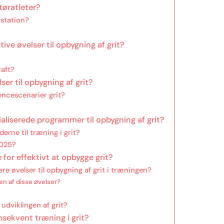
tøratleter?
æstation?
ive øvelser til opbygning af grit?
aft?
ser til opbygning af grit?
encescenarier grit?
ialiserede programmer til opbygning af grit?
erne til træning i grit?
2025?
for effektivt at opbygge grit?
re øvelser til opbygning af grit i træningen?
en af disse øvelser?
udviklingen af grit?
onsekvent træning i grit?