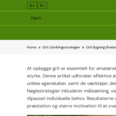
A+
A–
Hjem
Skip
Home
Grit Udviklingsstrategier
Grit Bygning Øvelse
to
content
At opbygge grit er essentielt for amatør
styrke. Denne artikel udforsker effektive ø
unikke egenskaber, samt de værktøjer, de
Nøglestrategier inkluderer målsætning, vi
tilpasset individuelle behov. Resultaterne 
præstation og større motivation til at ove