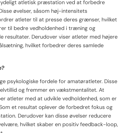
tydeligt atletisk præstation ved at forbedre
Disse øvelser, såsom høj-intensitets
rdrer atleter til at presse deres grænser, hvilket
rer til bedre vedholdenhed i træning og
de resultater. Derudover viser atleter med højere
målsætning, hvilket forbedrer deres samlede
e?
lige psykologiske fordele for amatøratleter. Disse
lvtillid og fremmer en vækstmentalitet. At
er atleter med at udvikle vedholdenhed, som er
 Som et resultat oplever de forbedret fokus og
æstation. Derudover kan disse øvelser reducere
lvære, hvilket skaber en positiv feedback-loop,