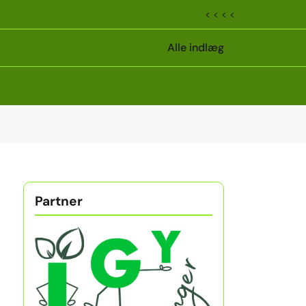
< < < <
Alle indlæg
Partner