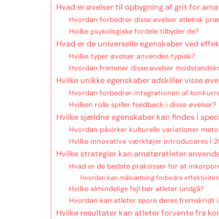
Hvad er øvelser til opbygning af grit for ama
Hvordan forbedrer disse øvelser atletisk pr
Hvilke psykologiske fordele tilbyder de?
Hvad er de universelle egenskaber ved effekt
Hvilke typer øvelser anvendes typisk?
Hvordan fremmer disse øvelser modstandskr
Hvilke unikke egenskaber adskiller visse øvel
Hvordan forbedrer integrationen af konkurr
Hvilken rolle spiller feedback i disse øvelser?
Hvilke sjældne egenskaber kan findes i spec
Hvordan påvirker kulturelle variationer metod
Hvilke innovative værktøjer introduceres i 
Hvilke strategier kan amatøratleter anvende 
Hvad er de bedste praksisser for at inkorpore
Hvordan kan målsætning forbedre effektivitet
Hvilke almindelige fejl bør atleter undgå?
Hvordan kan atleter spore deres fremskridt i 
Hvilke resultater kan atleter forvente fra k