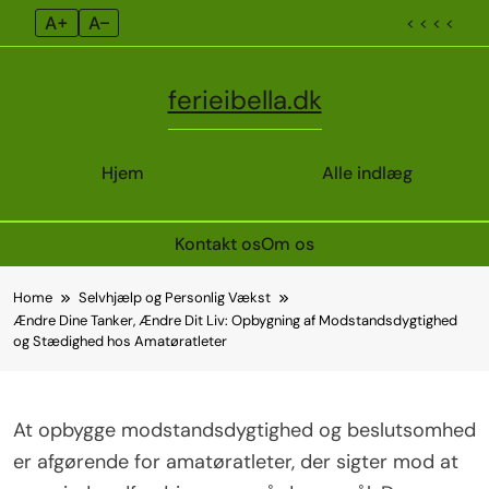
A+
A–
< < < <
ferieibella.dk
Hjem
Alle indlæg
Kontakt os
Om os
Skip
Home
Selvhjælp og Personlig Vækst
to
Ændre Dine Tanker, Ændre Dit Liv: Opbygning af Modstandsdygtighed
content
og Stædighed hos Amatøratleter
At opbygge modstandsdygtighed og beslutsomhed
er afgørende for amatøratleter, der sigter mod at