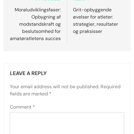
Post
navigation
Moraludviklingsfaser:
Grit-opbyggende
Opbygning af
øvelser for atleter:
modstandskraft og
strategier, resultater
beslutsomhed for
og praksisser
amatøratletens succes
LEAVE A REPLY
Your email address will not be published.
Required
fields are marked
*
Comment
*